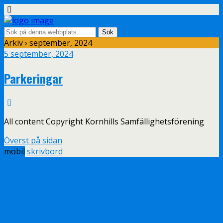
Arkiv › september, 2024
5 september, 2024
Parkeringar
All content Copyright Kornhills Samfällighetsförening
Överst på sidan
mobil
skrivbord