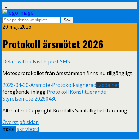
20 maj, 2026
Protokoll årsmötet 2026
Dela
Twittra
Fäst
E-post
SMS
Mötesprotokollet från årsstämman finns nu tillgängligt.
2026-04-30-Arsmote-Protokoll-signerad
Ladda ner
föregående inlägg
Protokoll Konstituerande
Styrelsemöte 20260430
All content Copyright Kornhills Samfällighetsförening
Överst på sidan
mobil
skrivbord